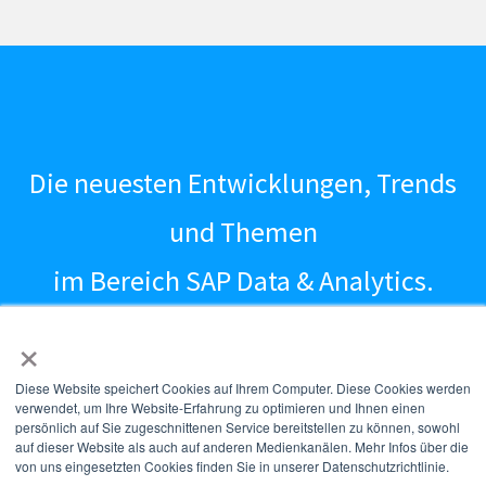
Die neuesten Entwicklungen, Trends
und Themen
im Bereich SAP Data & Analytics.
×
Diese Website speichert Cookies auf Ihrem Computer. Diese Cookies werden
verwendet, um Ihre Website-Erfahrung zu optimieren und Ihnen einen
persönlich auf Sie zugeschnittenen Service bereitstellen zu können, sowohl
Windhoff Group | 2024
auf dieser Website als auch auf anderen Medienkanälen. Mehr Infos über die
von uns eingesetzten Cookies finden Sie in unserer Datenschutzrichtlinie.